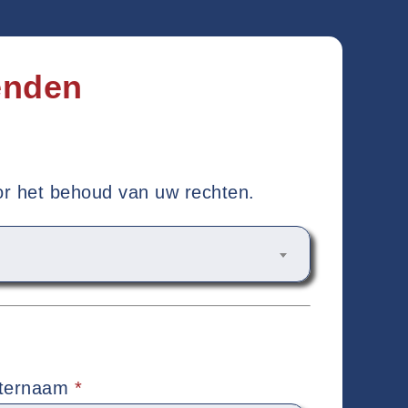
enden
oor het behoud van uw rechten.
ternaam
*