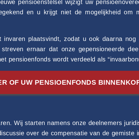
 nieuwe pensioenstelsel wijzigt uw pensioenov
toegekend en u krijgt niet de mogelijkheid om 
t invaren plaatsvindt, zodat u ook daarna no
j streven ernaar dat onze gepensioneerde d
et pensioenfonds wordt verdeeld als “invaarbon
ER OF UW PENSIOENFONDS BINNENKOR
aren. Wij starten namens onze deelnemers jurid
iscussie over de compensatie van de gemiste i