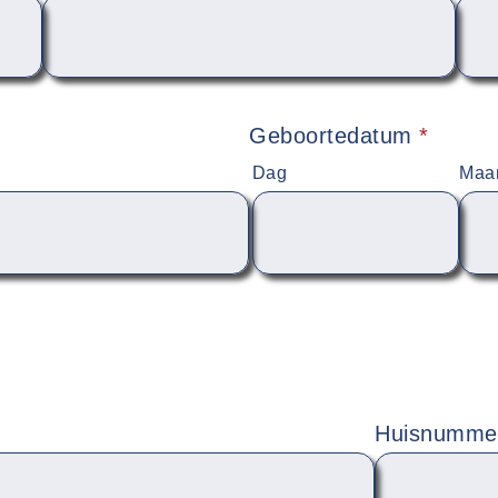
Geboortedatum
*
Dag
Maa
Huisnumm