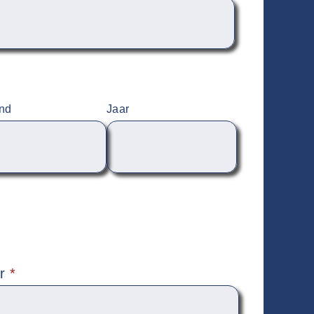
nd
Jaar
er
*